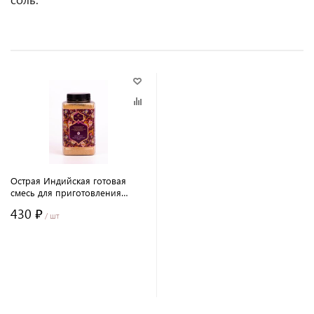
Острая Индийская готовая
смесь для приготовления
кляра, безглютеновая / 600 г /
430 ₽
пл/банка / Marc Ji Products®
/ шт