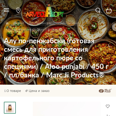
Каталог
Вегетарианские продукты питания
Кляр, полуфабрикаты Marc Ji Products®
Алу по-пенжабски (готовая
смесь для приготовления
картофельного пюре со
специями) / Aloo punjabi / 450 г
/ пл/банка / Marc Ji Products®
О товаре
Цена и заказ