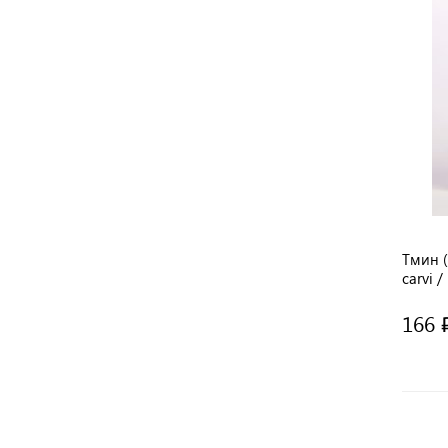
Тмин 
carvi /
Healin
166 