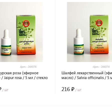
Арт.: ЭМ076
Арт.: ЭМ074
урская роза (эфирное
Шалфей лекарственный (эф
 / Jaipur rosa / 5 мл / стекло
масло) / Salvia officinalis / 5 
a Healing / LALITA®
стекло / Prana Healing / LAL
₽
216 ₽
/ шт
/ шт