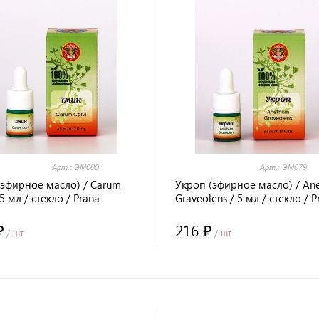
Арт.: ЭМ080
Арт.: ЭМ079
(эфирное масло) / Carum
Укроп (эфирное масло) / An
 5 мл / стекло / Prana
Graveolens / 5 мл / стекло / P
g / LALITA®
Healing / LALITA®
₽
216 ₽
/ шт
/ шт