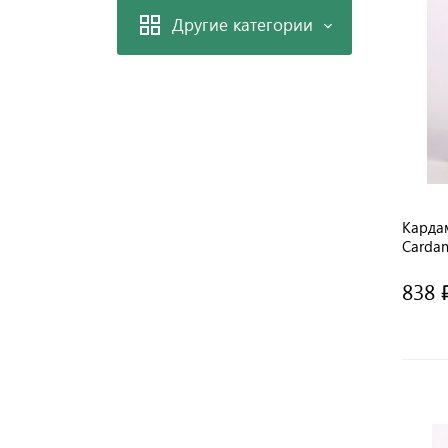
Другие категории
Карда
Cardam
/ Pran
838 