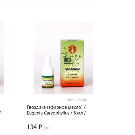
Арт.: ЭМ066
Гвоздика (эфирное масло) /
/
Eugenia Caryophyllus / 5 мл /
ITA®
стекло / Prana Healing / LALITA®
134 ₽
/ шт