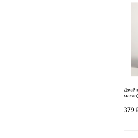
Джайп
масло)
/ Pran
379 