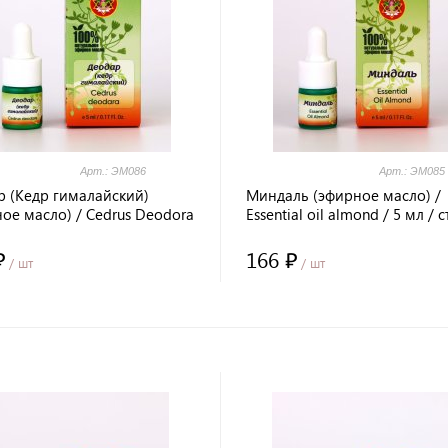
Арт.: ЭМ086
Арт.: ЭМ085
р (Кедр гималайский)
Миндаль (эфирное масло) /
ое масло) / Cedrus Deodora
Essential oil almond / 5 мл / 
 / стекло / Prana Healing /
/ Prana Healing / LALITA®
A®
₽
166 ₽
/ шт
/ шт