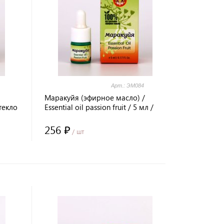
Арт.: ЭМ084
Маракуйя (эфирное масло) /
стекло
Essential oil passion fruit / 5 мл /
стекло / Prana Healing / LALITA®
256 ₽
/ шт