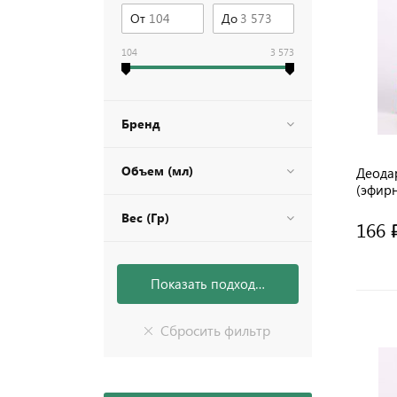
От
До
104
3 573
Бренд
Объем (мл)
Деода
(эфирн
/ 5 мл
Вес (Гр)
LALIT
166 