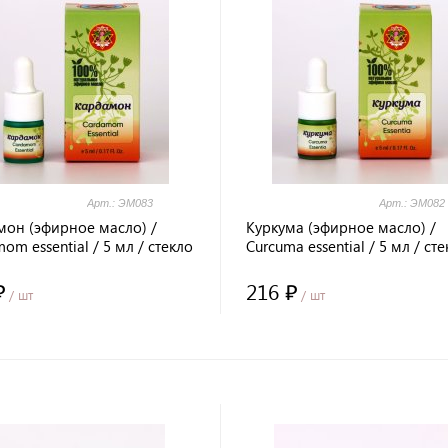
Арт.: ЭМ083
Арт.: ЭМ082
мон (эфирное масло) /
Куркума (эфирное масло) /
om essential / 5 мл / стекло
Curcuma essential / 5 мл / сте
a Healing / LALITA®
Prana Healing / LALITA®
₽
216 ₽
/ шт
/ шт