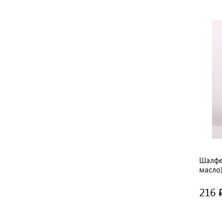
Шалфе
масло) 
/ стек
216 