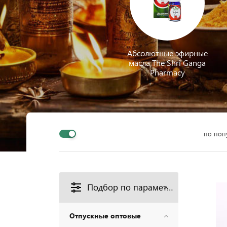
Абсолютные эфирные
масла The Shri Ganga
Pharmacy
по поп
Подбор по параметрам
Отпускные оптовые