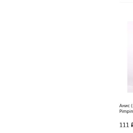
Анис (
Pimpin
Prana 
111 