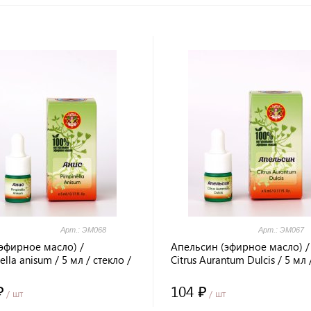
Арт.: ЭМ068
Арт.: ЭМ067
эфирное масло) /
Апельсин (эфирное масло) /
ella anisum / 5 мл / стекло /
Citrus Aurantum Dulcis / 5 мл 
Healing / LALITA®
стекло / Prana Healing / LAL
₽
104 ₽
/ шт
/ шт