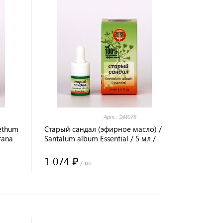
Арт.: ЭМ078
ethum
Старый сандал (эфирное масло) /
rana
Santalum album Essential / 5 мл /
стекло / Prana Healing / LALITA®
1 074 ₽
/ шт