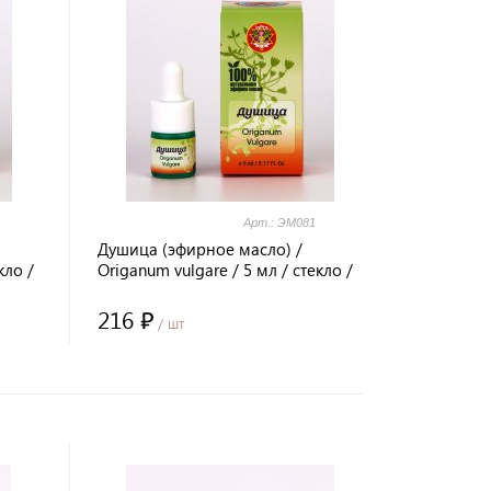
Арт.: ЭМ081
Душица (эфирное масло) /
кло /
Origanum vulgare / 5 мл / стекло /
Prana Healing / LALITA®
216 ₽
/ шт