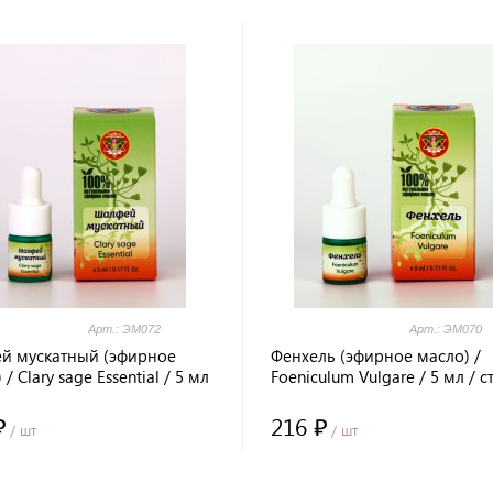
Арт.: ЭМ072
Арт.: ЭМ070
й мускатный (эфирное
Фенхель (эфирное масло) /
/ Clary sage Essential / 5 мл
Foeniculum Vulgare / 5 мл / с
ло / Prana Healing / LALITA®
/ Prana Healing / LALITA®
₽
216 ₽
/ шт
/ шт