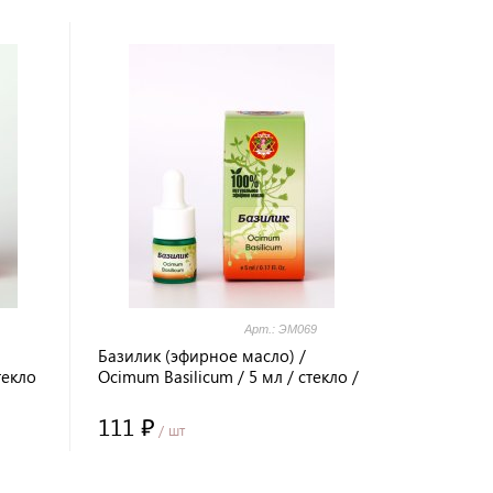
Арт.: ЭМ069
Базилик (эфирное масло) /
текло
Ocimum Basilicum / 5 мл / стекло /
Prana Healing / LALITA®
111 ₽
/ шт