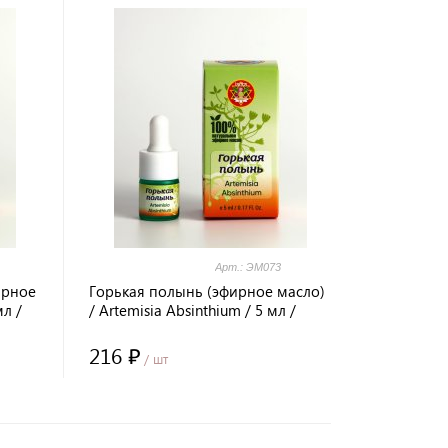
Арт.: ЭМ073
ирное
Горькая полынь (эфирное масло)
мл /
/ Artemisia Absinthium / 5 мл /
ITA®
стекло / Prana Healing / LALITA®
216 ₽
/ шт