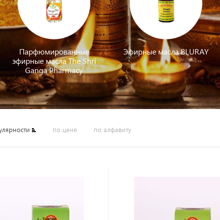
Парфюмированные
Эфирные масла BLURAY
эфирные масла The Shri
Ganga Pharmacy
улярности
по цене
по алфавиту