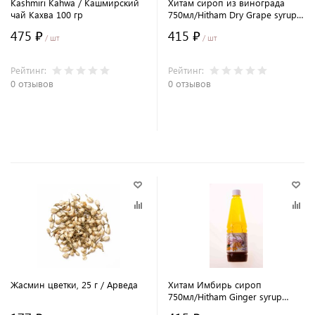
Kashmiri Kahwa / Кашмирский
Хитам сироп из винограда
чай Кахва 100 гр
750мл/Hitham Dry Grape syrup
750ml/Индия/AVP
475 ₽
415 ₽
/ шт
/ шт
Рейтинг:
Рейтинг:
0 отзывов
0 отзывов
В корзину
В корзину
Жасмин цветки, 25 г / Арведа
Хитам Имбирь сироп
750мл/Hitham Ginger syrup
750ml/Индия/AVP