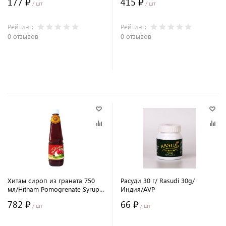
177 ₽
415 ₽
/ шт
/ шт
Рейтинг:
Рейтинг:
0 отзывов
0 отзывов
В корзину
В корзину
Хитам сироп из граната 750
Расуди 30 г/ Rasudi 30g/
мл/Hitham Pomogrenate Syrup
Индия/AVP
750mlИндия/AVP
782 ₽
66 ₽
/ шт
/ шт