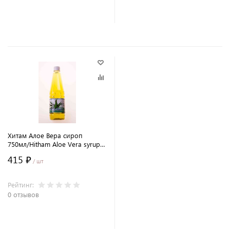
В корзину
В корзину
Хитам Алое Вера сироп
750мл/Hitham Aloe Vera syrup
750ml/Индия/AVP
415 ₽
/ шт
Рейтинг:
0 отзывов
В корзину