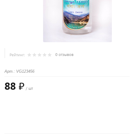
0 отзывов
Рейтинг:
Арт.: VG123456
88 ₽
/ шт
+
−