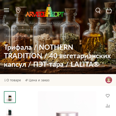
Каталог
Аюрведическая продукция
Чурны, травяные порошки
Аюрведические травы в капсулах LALITA®
Трифала / NOTHERN
TRADITION / 40 вегетарианских
капсул / ПЭТ-тара / LALITA®
О товаре
Цена и заказ