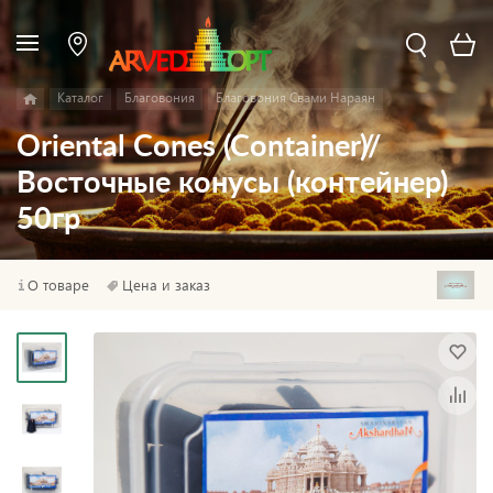
Каталог
Благовония
Благовония Свами Нараян
Oriental Cones (Container)//
Восточные конусы (контейнер)
50гр
О товаре
Цена и заказ