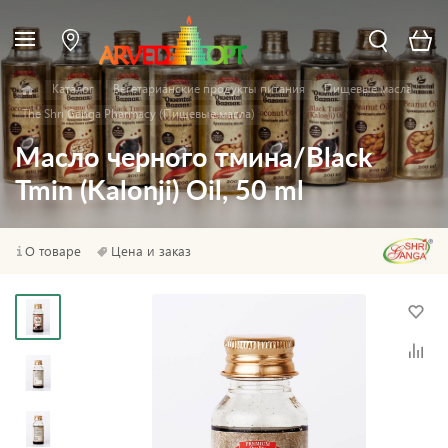
Каталог
Вегетарианские продукты питания
Пищевые масла
The Shri Ganga Pharmacy (Пищевые масла)
Масло черного тмина/Black
Tmin (Kalonji) Oil, 50 ml
О товаре
Цена и заказ