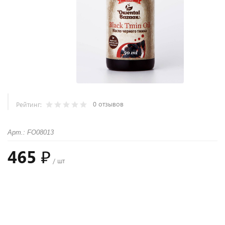
0 отзывов
Рейтинг:
Арт.: FO08013
465 ₽
/ шт
+
−