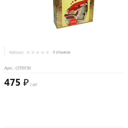
0 отзывов
Рейтинг:
Арт.: СП70730
475 ₽
/ шт
+
−