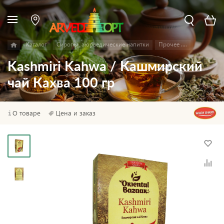
Каталог
Сиропы, аюрведические напитки
Прочее ....
Kashmiri Kahwa / Кашмирский
чай Кахва 100 гр
О товаре
Цена и заказ