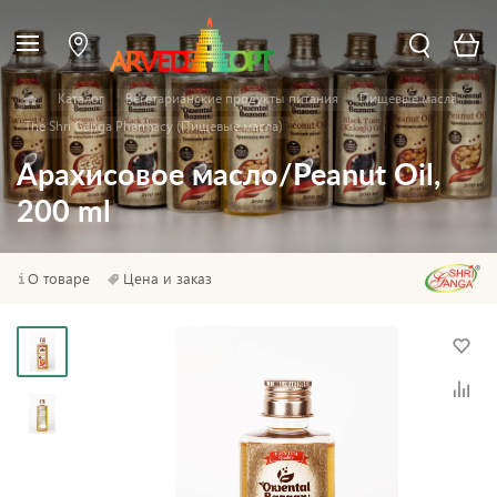
Каталог
Вегетарианские продукты питания
Пищевые масла
The Shri Ganga Pharmacy (Пищевые масла)
Арахисовое масло/Peanut Oil,
200 ml
О товаре
Цена и заказ