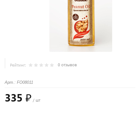
0 отзывов
Рейтинг:
Арт.: FO08011
335 ₽
/ шт
+
−