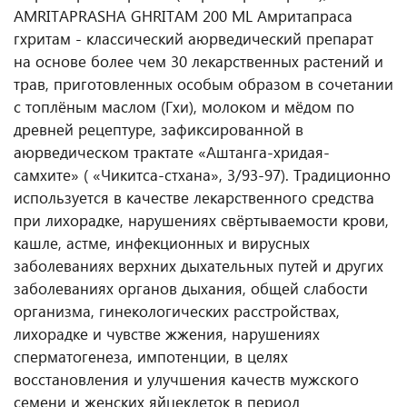
AMRITAPRASHA GHRITAM 200 ML Амритапраса
гхритам - классический аюрведический препарат
на основе более чем 30 лекарственных растений и
трав, приготовленных особым образом в сочетании
с топлёным маслом (Гхи), молоком и мёдом по
древней рецептуре, зафиксированной в
аюрведическом трактате «Аштанга-хридая-
самхите» ( «Чикитса-стхана», 3/93-97). Традиционно
используется в качестве лекарственного средства
при лихорадке, нарушениях свёртываемости крови,
кашле, астме, инфекционных и вирусных
заболеваниях верхних дыхательных путей и других
заболеваниях органов дыхания, общей слабости
организма, гинекологических расстройствах,
лихорадке и чувстве жжения, нарушениях
сперматогенеза, импотенции, в целях
восстановления и улучшения качеств мужского
семени и женских яйцеклеток в период