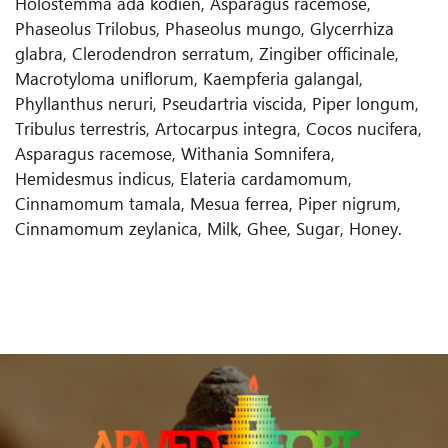
Holostemma ada kodien, Asparagus racemose,
Phaseolus Trilobus, Phaseolus mungo, Glycerrhiza
glabra, Clerodendron serratum, Zingiber officinale,
Macrotyloma uniflorum, Kaempferia galangal,
Phyllanthus neruri, Pseudartria viscida, Piper longum,
Tribulus terrestris, Artocarpus integra, Cocos nucifera,
Asparagus racemose, Withania Somnifera,
Hemidesmus indicus, Elateria cardamomum,
Cinnamomum tamala, Mesua ferrea, Piper nigrum,
Cinnamomum zeylanica, Milk, Ghee, Sugar, Honey.