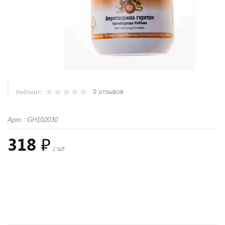
0 отзывов
Рейтинг:
Арт.: GH102030
318 ₽
/ шт
+
−