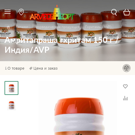
Каталог
Аюрведическая продукция
Гхритамы (AVP)
Амритапраша гхритам 150 г /
Индия/AVP
О товаре
Цена и заказ