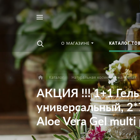
Например,
Найти
Чурны
в каталоге
О МАГАЗИНЕ
КАТАЛОГ ТО
Каталог
Натуральная косметика на травах
АКЦИЯ !!! 1+1 Гель
универсальный, 2*
Aloe Vera Gel multi