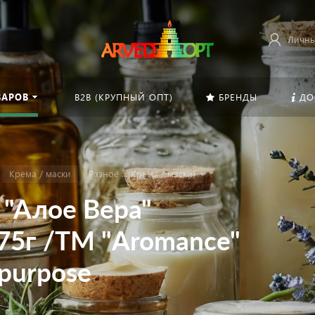
Личны
ВАРОВ
B2B (КРУПНЫЙ ОПТ)
БРЕНДЫ
ДО
Крема / маски
Разное ...(Крема / маски)
 "Алое Вера"
75г /ТМ "Aromance"
 purpose