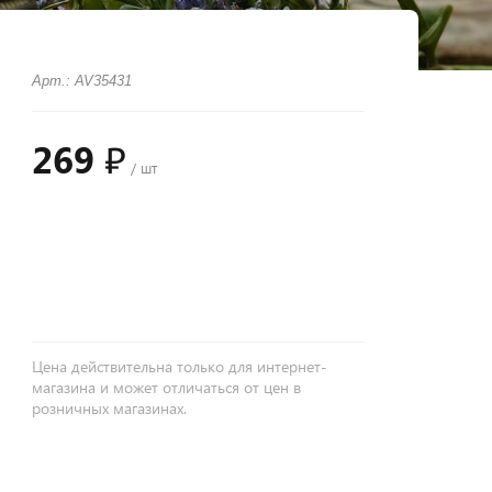
Арт.: AV35431
269 ₽
/ шт
+
−
Цена действительна только для интернет-
магазина и может отличаться от цен в
розничных магазинах.