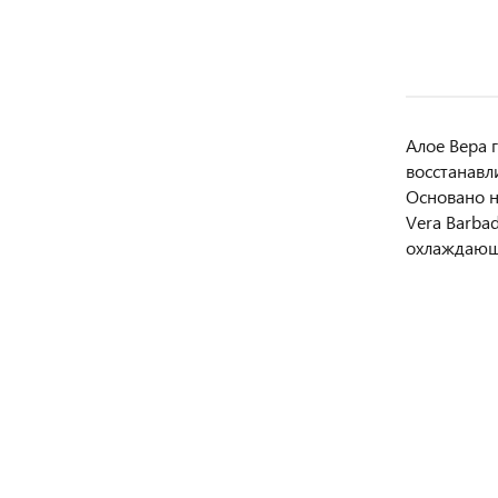
Алое Вера 
восстанавл
Основано н
Vera Barba
охлаждающи