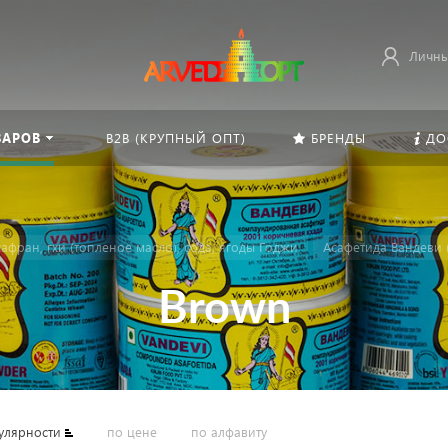
Личны
ВАРОВ
B2B (КРУПНЫЙ ОПТ)
БРЕНДЫ
ДО
афран, гхи (топленое масло), сода, ягоды Годжи
Асафетида Вандеви (Ki
Brown
улярности
по цене
по алфавиту