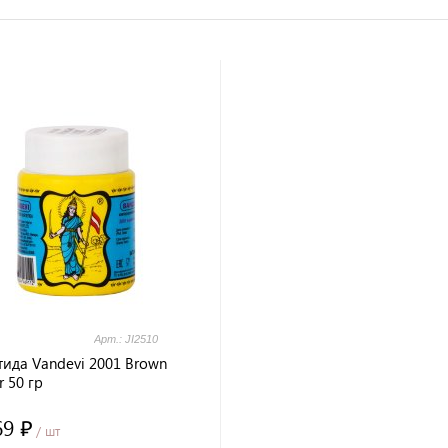
Арт.: JI2510
ида Vandevi 2001 Brown
 50 гр
69 ₽
/ шт