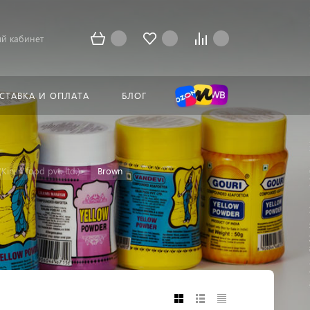
й кабинет
СТАВКА И ОПЛАТА
БЛОГ
njin food pvt. ltd.)
Brown