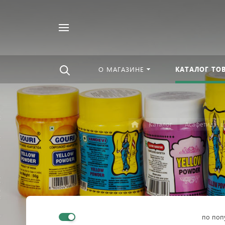
Например,
Найти
Чурны
в каталоге
О МАГАЗИНЕ
КАТАЛОГ ТО
Каталог
Асафетида, ш
по поп