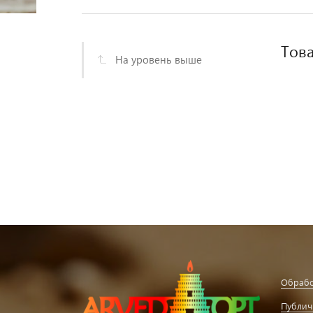
Това
На уровень выше
Обрабо
Публич