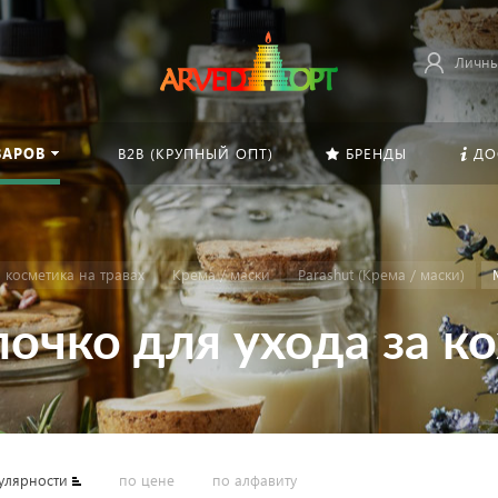
Личны
ВАРОВ
B2B (КРУПНЫЙ ОПТ)
БРЕНДЫ
ДО
 косметика на травах
Крема / маски
Parashut (Крема / маски)
очко для ухода за к
улярности
по цене
по алфавиту