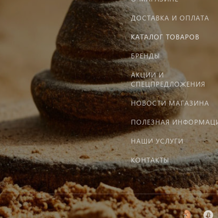
ДОСТАВКА И ОПЛАТА
КАТАЛОГ ТОВАРОВ
БРЕНДЫ
АКЦИИ И
СПЕЦПРЕДЛОЖЕНИЯ
НОВОСТИ МАГАЗИНА
ПОЛЕЗНАЯ ИНФОРМАЦ
НАШИ УСЛУГИ
КОНТАКТЫ