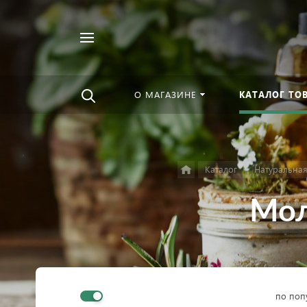
Например,
Найти
Чурны
в каталоге
О МАГАЗИНЕ
КАТАЛОГ ТО
Каталог
Натуральная
Мол
по поп