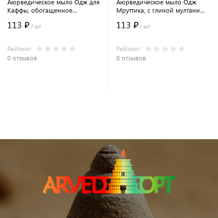
Аюрведическое мыло Одж для
Аюрведическое мыло Одж
Каффы, обогащенное
Мруттика, с глиной мултани
аюрведическими маслами
мутти 100гр/ Oj Mruttika(Multani
113 ₽
113 ₽
100гр (Oj Kapha Soap)
Mitti)
/ шт
/ шт
Рейтинг:
Рейтинг:
0 отзывов
0 отзывов
В корзину
В корзину