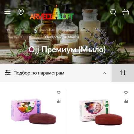
Каталог
Натуральная косметика на травах
Мыло
Swastya 'Ojj' (Мыло)
Ojj Премиум (Мыло)
Ojj Премиум (Мыло)
Подбор по параметрам