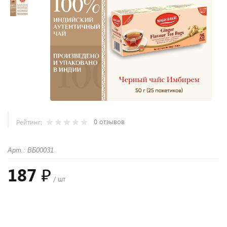
0 отзывов
Рейтинг:
Арт.: ВБ00031
187 ₽
/ шт
+
−