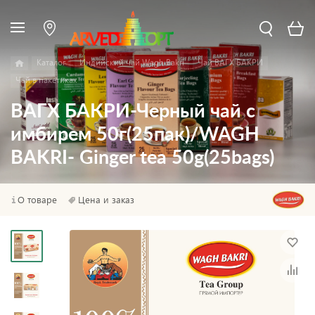
Каталог
Индийский чай Wagh Bakri
Чай ВАГХ БАКРИ
Чай в пакетиках
ВАГХ БАКРИ-Черный чай с
имбирем 50г(25пак)/WAGH
BAKRI- Ginger tea 50g(25bags)
О товаре
Цена и заказ