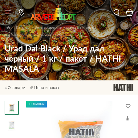
Каталог
Вегетарианские продукты питания
Зернобобовые, крупы для поста
Urad Dal Black / Урад дал
черный / 1 кг / пакет / HATHI
MASALA
О товаре
Цена и заказ
НОВИНКА