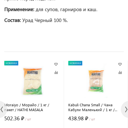
Применение:
для супов, гарниров и каш.
Состав:
Урад Черный 100 %.
НОВИНКА
НОВИНКА
Moraiyo / Морайо / 1 кг /
Kabuli Chana Small / Чана
пакет / HATHI MASALA
Кабули Маленький / 1 кг /
пакет / HATHI MASALA
502.36 ₽
438.98 ₽
/ шт
/ шт