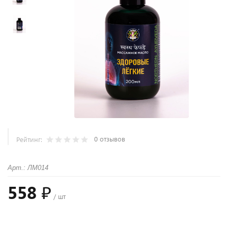
0 отзывов
Рейтинг:
Арт.: ЛМ014
558 ₽
/ шт