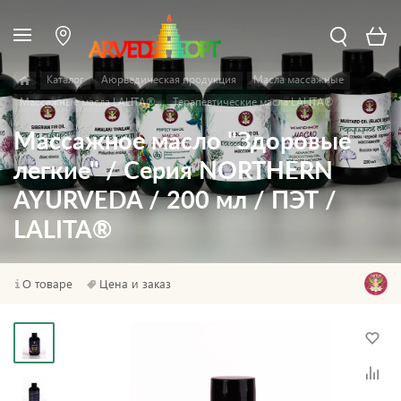
Каталог
Аюрведическая продукция
Масла массажные
Массажные масла LALITA®
Терапевтические масла LALITA®
Массажное масло "Здоровые
легкие" / Серия NORTHERN
AYURVEDA / 200 мл / ПЭТ /
LALITA®
О товаре
Цена и заказ