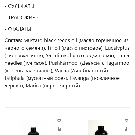
- СУЛЬФАТЫ
- ТРАНСЖИРЫ
- ФТАЛАТЫ
Состав:
Mustard black seeds oil (масло горчичное из
черного семени), Fir oil (масло пихтовое), Eucalyptus
(лист эвкалипта), Yashtimadhu (солодка голая), Thuja
needles (туя хвоя), Pushkarmool (Девясил), Tagarmool
(корень валерианы), Vacha (Аир болотный),
Jatiphala (мускатный орех), Lavanga (гвоздичное
дерево), Marica (перец черный).