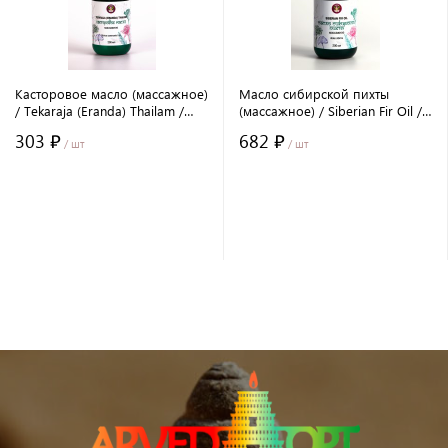
Касторовое масло (массажное)
Масло сибирской пихты
/ Tekaraja (Eranda) Thailam /
(массажное) / Siberian Fir Oil /
200 мл / ПЭТ / Серия
200 мл / ПЭТ / Серия
303 ₽
682 ₽
NORTHERN TRADITION /
NORTHERN TRADITION /
/ шт
/ шт
LALITA®
LALITA®