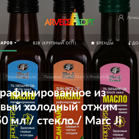
Личны
ВАРОВ
B2B (КРУПНЫЙ ОПТ)
БРЕНДЫ
ДО
Пищевые масла
Пищевые масла Marc Ji Products®
рафинированное из
рвый холодный отжим
50 мл / стекло / Marc Ji