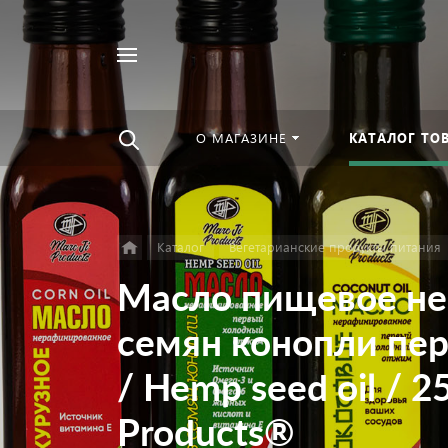
Например,
Найти
Чурны
в каталоге
О МАГАЗИНЕ
КАТАЛОГ ТО
Каталог
Вегетарианские продукты питания
Масло пищевое не
семян конопли пе
/ Hemp seed oil / 2
Products®