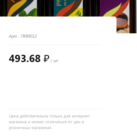
Арт.: ПММ012
493.68 ₽
/ шт
+
−
Цена действительна только для интернет-
магазина и может отличаться от цен в
розничных магазинах.