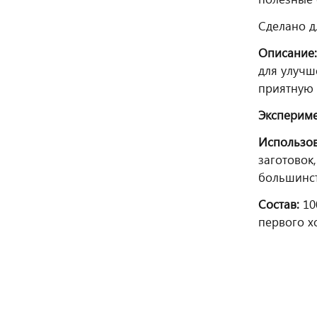
Сделано д
Описание
для улучш
приятную 
Экспериме
Использо
заготовок
большинст
Состав:
10
первого х