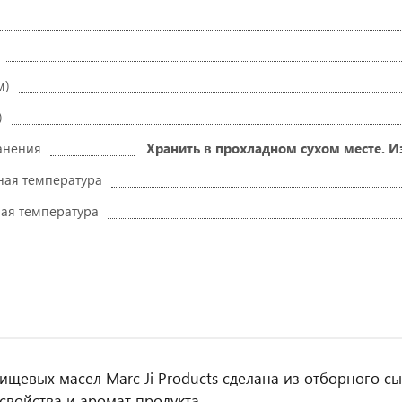
м)
)
анения
Хранить в прохладном сухом месте. И
ая температура
ая температура
ищевых масел Marc Ji Products сделана из отборного с
свойства и аромат продукта.