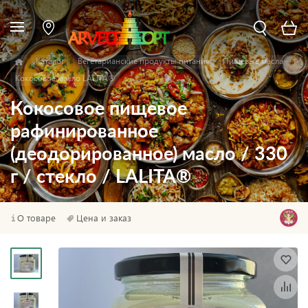
Каталог
Вегетарианские продукты питания
Пищевые масла
Кокосовое масло LALITA®
Кокосовое пищевое
рафинированное
(деодорированное) масло / 330
г / стекло / LALITA®
О товаре
Цена и заказ