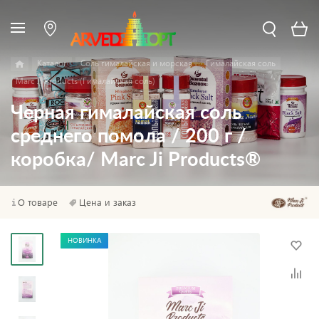
Каталог
Соль гималайская и морская
Гималайская соль
Marc Ji Products (Гималайская соль)
Черная гималайская соль
среднего помола / 200 г /
коробка/ Marc Ji Products®
О товаре
Цена и заказ
НОВИНКА