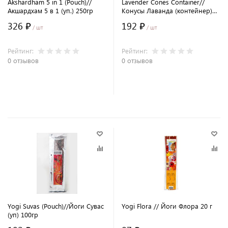
Akshardham 5 in 1 (Pouch)//
Lavender Cones Container//
Акшардхам 5 в 1 (уп.) 250гр
Конусы Лаванда (контейнер)
100гр
326 ₽
192 ₽
/ шт
/ шт
Рейтинг:
Рейтинг:
0 отзывов
0 отзывов
В корзину
В корзину
Yogi Suvas (Pouch)//Йоги Сувас
Yogi Flora // Йоги Флора 20 г
(уп) 100гр