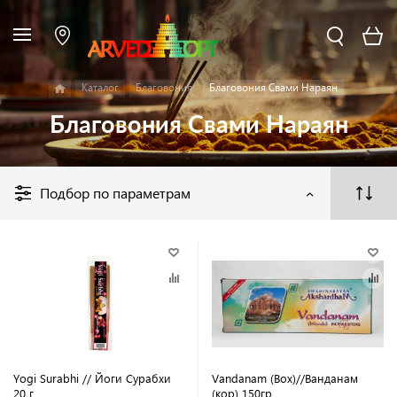
Каталог
Благовония
Благовония Свами Нараян
Благовония Свами Нараян
Подбор по параметрам
Yogi Surabhi // Йоги Сурабхи
Vandanam (Box)//Ванданам
20 г
(кор) 150гр