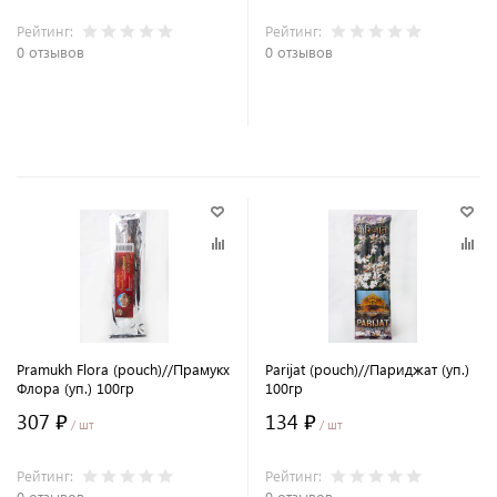
Рейтинг:
Рейтинг:
0 отзывов
0 отзывов
В корзину
В корзину
Pramukh Flora (pouch)//Прамукх
Parijat (pouch)//Париджат (уп.)
Флора (уп.) 100гр
100гр
307 ₽
134 ₽
/ шт
/ шт
Рейтинг:
Рейтинг:
0 отзывов
0 отзывов