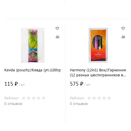
В корзину
В корзину
Kevda (pouch)//Кевда (уп.)100гр
Harmony (12in1) Box//Гармония
(12 разных шестигранников в
одной коробке) 300гр
115 ₽
575 ₽
/ шт
/ шт
Рейтинг:
Рейтинг:
0 отзывов
0 отзывов
В корзину
В корзину