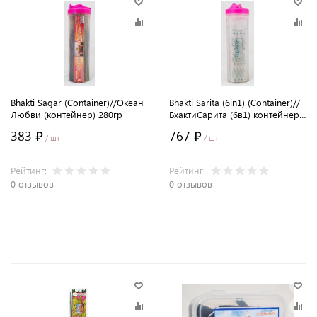
Bhakti Sagar (Container)//Океан
Bhakti Sarita (6in1) (Container)//
Любви (контейнер) 280гр
БхактиСарита (6в1) контейнер
240гр
383 ₽
767 ₽
/ шт
/ шт
Рейтинг:
Рейтинг:
0 отзывов
0 отзывов
В корзину
В корзину