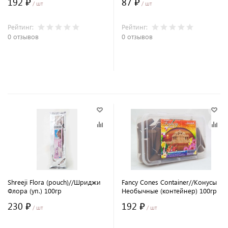
192 ₽
87 ₽
/ шт
/ шт
Рейтинг:
Рейтинг:
0 отзывов
0 отзывов
В корзину
В корзину
Shreeji Flora (pouch)//Шриджи
Fancy Cones Container//Конусы
Флора (уп.) 100гр
Необычные (контейнер) 100гр
230 ₽
192 ₽
/ шт
/ шт