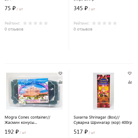
75 ₽
345 ₽
/ шт
/ шт
Рейтинг:
Рейтинг:
0 отзывов
0 отзывов
В корзину
В корзину
Mogra Cones container//
Suvarna Shrinagar (Box)//
Жасмин конусы
Суварна Шринагар (кор) 400гр
(контейнер)100гр
192 ₽
517 ₽
/ шт
/ шт