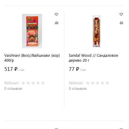
Vaishnavi (Box)//Вайшнави (кор)
Sandal Wood // Сандаловое
400гр
дерево 20 г
517 ₽
77 ₽
/ шт
/ шт
Рейтинг:
Рейтинг:
0 отзывов
0 отзывов
В корзину
В корзину